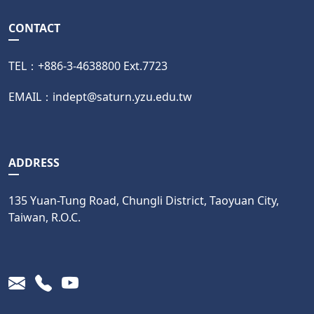
CONTACT
TEL：+886-3-4638800 Ext.7723
EMAIL：indept@saturn.yzu.edu.tw
ADDRESS
135 Yuan-Tung Road, Chungli District, Taoyuan City,
Taiwan, R.O.C.