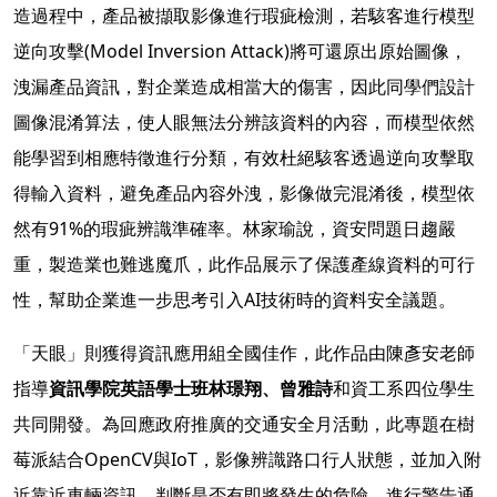
造過程中，產品被擷取影像進行瑕疵檢測，若駭客進行模型
逆向攻擊(Model Inversion Attack)將可還原出原始圖像，
洩漏產品資訊，對企業造成相當大的傷害，因此同學們設計
圖像混淆算法，使人眼無法分辨該資料的內容，而模型依然
能學習到相應特徵進行分類，有效杜絕駭客透過逆向攻擊取
得輸入資料，避免產品內容外洩，影像做完混淆後，模型依
然有91%的瑕疵辨識準確率。林家瑜說，資安問題日趨嚴
重，製造業也難逃魔爪，此作品展示了保護產線資料的可行
性，幫助企業進一步思考引入AI技術時的資料安全議題。
「天眼」則獲得資訊應用組全國佳作，此作品由陳彥安老師
指導
資訊學院英語學士班林璟翔、曾雅詩
和資工系四位學生
共同開發。為回應政府推廣的交通安全月活動，此專題在樹
莓派結合OpenCV與IoT，影像辨識路口行人狀態，並加入附
近靠近車輛資訊，判斷是否有即將發生的危險，進行警告通